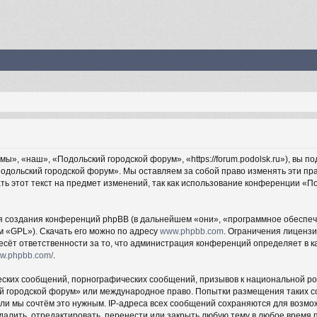
», «наш», «Подольский городской форум», «https://forum.podolsk.ru»), вы п
Подольский городской форум». Мы оставляем за собой право изменять эти пра
ть этот текст на предмет изменений, так как использование конференции «
создания конференций phpBB (в дальнейшем «они», «программное обеспече
м «GPL»). Скачать его можно по адресу
www.phpbb.com
. Ограничения лиценз
есёт ответственности за то, что администрация конференций определяет в ка
ww.phpbb.com/
.
ских сообщений, порнографических сообщений, призывов к национальной ро
ий городской форум» или международное право. Попытки размещения таких 
сли мы сочтём это нужным. IP-адреса всех сообщений сохраняются для возмож
ить, отредактировать, перенести или закрыть любую тему в любое время по