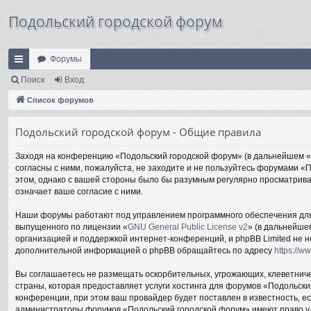
Подольский городской форум
Форумы
с
Поиск
Вход
ы
Список форумов
лк
Подольский городской форум - Общие правила
и
Заходя на конференцию «Подольский городской форум» (в дальнейшем «мы
согласны с ними, пожалуйста, не заходите и не пользуйтесь форумами «
этом, однако с вашей стороны было бы разумным регулярно просматрива
означает ваше согласие с ними.
Наши форумы работают под управлением программного обеспечения для 
выпущенного по лицензии «
GNU General Public License v2
» (в дальнейше
организацией и поддержкой интернет-конференций, и phpBB Limited не н
дополнительной информацией о phpBB обращайтесь по адресу
https://w
Вы соглашаетесь не размещать оскорбительных, угрожающих, клеветниче
страны, которая предоставляет услуги хостинга для форумов «Подольск
конференции, при этом ваш провайдер будет поставлен в известность, е
администраторы форумов «Подольский городской форум» имеют право удал