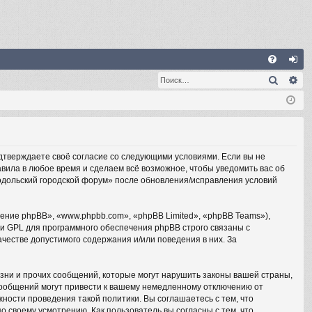
С
Поиск
Ра
FA
хо
Q
д
одтверждаете своё согласие со следующими условиями. Если вы не
вила в любое время и сделаем всё возможное, чтобы уведомить вас об
Подольский городской форум» после обновления/исправления условий
ние phpBB», «www.phpbb.com», «phpBB Limited», «phpBB Teams»),
ии GPL для программного обеспечения phpBB строго связаны с
честве допустимого содержания и/или поведения в них. За
зни и прочих сообщений, которые могут нарушить законы вашей страны,
сообщений могут привести к вашему немедленному отключению от
ности проведения такой политики. Вы соглашаетесь с тем, что
 своему усмотрению. Как пользователь вы согласны с тем, что