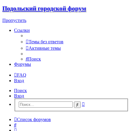
Подольский городской форум
Пропустить
Ссылки
Темы без ответов
Активные темы
Поиск
Форумы
FAQ
Вход
Поиск
Вход
Расширенный
Поиск
поиск
Список форумов
Поиск